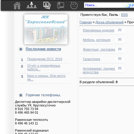
Приветствую Вас
,
Гость
·
RSS
Главная
»
Доска объявлений
» Про
Ювелирные изделия
[0]
Мебель, интерьер
[0]
Последние новости
Животные, зоотовары
[0]
Галантерея
[0]
Проведение ОСС 2019
1
Отчёт о проведённых
2
Антиквариат, предметы
[0]
работа...
искусства
Кино и немцы. Или ничто
3
не...
В разделе объявлений
:
0
Горячие телефоны.
Диспетчер аварийно-диспетчерской
службы УК. Круглосуточно
8 916 755 73 94
8 496 465 94 01
Раменская теплосеть
8 496 46 143 11
Раменский водоканал