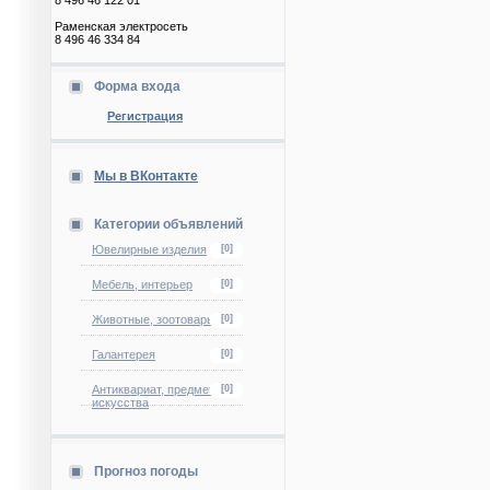
8 496 46 122 01
Раменская электросеть
8 496 46 334 84
Форма входа
Регистрация
Мы в ВКонтакте
Категории объявлений
Ювелирные изделия
[0]
Мебель, интерьер
[0]
Животные, зоотовары
[0]
Галантерея
[0]
Антиквариат, предметы
[0]
искусства
Прогноз погоды