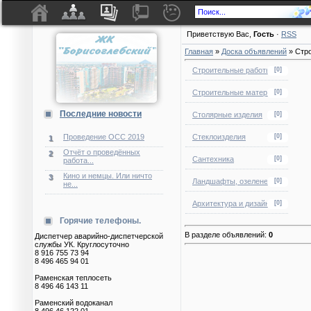
Приветствую Вас
,
Гость
·
RSS
Главная
»
Доска объявлений
» Стр
Строительные работы
[0]
Строительные материалы
[0]
Последние новости
Столярные изделия
[0]
Стеклоизделия
[0]
Проведение ОСС 2019
1
Отчёт о проведённых
2
Сантехника
[0]
работа...
Кино и немцы. Или ничто
3
Ландшафты, озеленение
[0]
не...
Архитектура и дизайн
[0]
Горячие телефоны.
В разделе объявлений
:
0
Диспетчер аварийно-диспетчерской
службы УК. Круглосуточно
8 916 755 73 94
8 496 465 94 01
Раменская теплосеть
8 496 46 143 11
Раменский водоканал