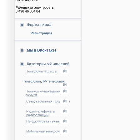
8 496 46 122 01
Раменская электросеть
8 496 46 334 84
Форма входа
Регистрация
Мы в ВКонтакте
Категории объявлений
Телефоны и факсы
[0]
Телефония, IP-телефония
[0]
Телекоммуникационные
[0]
услуги
Сети, кабельная продукция
[0]
Радиотелефоны и
[0]
радиостанции
Пейджинговая связь
[0]
Мобильные телефоны
[0]