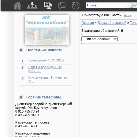
Приветствую Вас
,
Гость
·
RSS
Главная
»
Доска объявлений
»
Тел
В категории объявлений
:
0
Последние новости
Проведение ОСС 2019
1
Отчёт о проведённых
2
работа...
Кино и немцы. Или ничто
3
не...
Горячие телефоны.
Диспетчер аварийно-диспетчерской
службы УК. Круглосуточно
8 916 755 73 94
8 496 465 94 01
Раменская теплосеть
8 496 46 143 11
Раменский водоканал