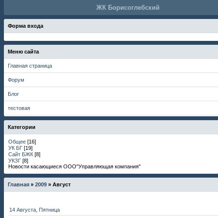
ЖК Борисоглебский
Форма входа
Меню сайта
Главная страница
Форум
Блог
тестовая
Категории
Общее
[16]
УК БГ
[19]
Сайт БЖК
[8]
УКЗГ
[8]
Новости касающиеся ООО"Управляющая компания"
Главная
»
2009
»
Август
14 Августа, Пятница