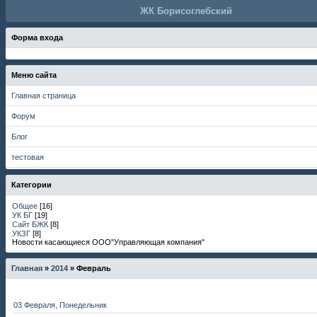
ЖК Борисоглебский
Форма входа
Меню сайта
Главная страница
Форум
Блог
тестовая
Категории
Общее
[16]
УК БГ
[19]
Сайт БЖК
[8]
УКЗГ
[8]
Новости касающиеся ООО"Управляющая компания"
Главная
»
2014
»
Февраль
03 Февраля, Понедельник