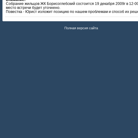
Собрание жильцов ЖК Борисоглебский состоится 19 декабря 2009г в 12-00
место встречи будет уточнено.
Повестка - Юрист изложит позицию по нашем проблемам и способ их реш
Полная версия сайта