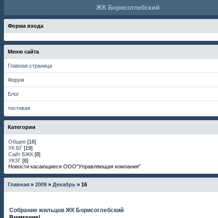
ЖК Борисоглебский
Форма входа
Меню сайта
Главная страница
Форум
Блог
тестовая
Категории
Общее
[16]
УК БГ
[19]
Сайт БЖК
[8]
УКЗГ
[8]
Новости касающиеся ООО"Управляющая компания"
Главная
»
2009
»
Декабрь
»
16
Собрание жильцов ЖК Борисоглебский
Внимание!