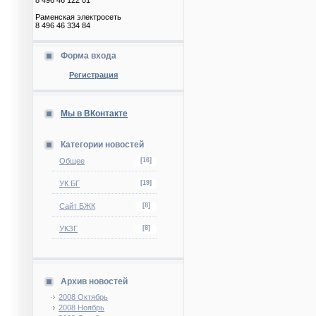
8 496 46 122 01
Раменская электросеть
8 496 46 334 84
Форма входа
Регистрация
Мы в ВКонтакте
Категории новостей
Общее
[16]
УК БГ
[19]
Сайт БЖК
[8]
УКЗГ
[8]
Архив новостей
2008 Октябрь
2008 Ноябрь