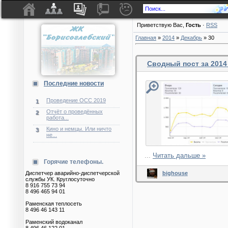
Приветствую Вас
,
Гость
·
RSS
Главная
»
2014
»
Декабрь
»
30
Сводный пост за 2014
Последние новости
Проведение ОСС 2019
1
Отчёт о проведённых
2
работа...
Кино и немцы. Или ничто
3
не...
...
Читать дальше »
Горячие телефоны.
Диспетчер аварийно-диспетчерской
bighouse
службы УК. Круглосуточно
8 916 755 73 94
8 496 465 94 01
Раменская теплосеть
8 496 46 143 11
Раменский водоканал