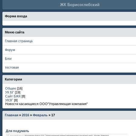
ЖК Борисоглебский
Форма входа
Меню сайта
Главная страница
Форум
Блог
тестовая
Категории
Общее
[16]
УК БГ
[19]
Сайт БЖК
[8]
УКЗГ
[8]
Новости касающиеся ООО"Управляющая компания"
Главная
»
2016
»
Февраль
»
17
Для подумать