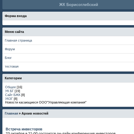
ЖК Борисоглебский
Форма входа
Меню сайта
Главная страница
Форум
Блог
тестовая
Категории
Общее
[16]
УК БГ
[19]
Сайт БЖК
[8]
УКЗГ
[8]
Новости касающиеся ООО"Управляющая компания"
Главная
»
Архив новостей
Встреча инвесторов
23 октября в 21-00 состоится он-лайн конференция инвесторов.