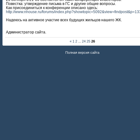
Повестка: утверждение письма в ГС и другие общие вопросы.
Как присоединиться к конференции описано здесь:
http://www.nhouse.ru/forums/index.php?showtopic=5092&view=findpost&p=1
Надеюсь на активное участие всех будущих жильцов нашего ЖК.
Администратор сайта.
«
1
2
...
24
25
26
Полная версия сайта