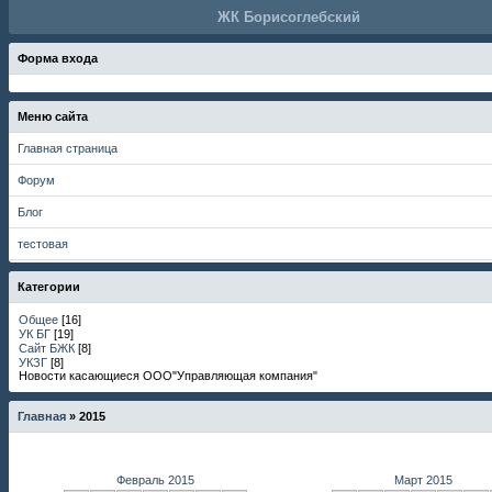
ЖК Борисоглебский
Форма входа
Меню сайта
Главная страница
Форум
Блог
тестовая
Категории
Общее
[16]
УК БГ
[19]
Сайт БЖК
[8]
УКЗГ
[8]
Новости касающиеся ООО"Управляющая компания"
Главная
»
2015
Февраль 2015
Март 2015