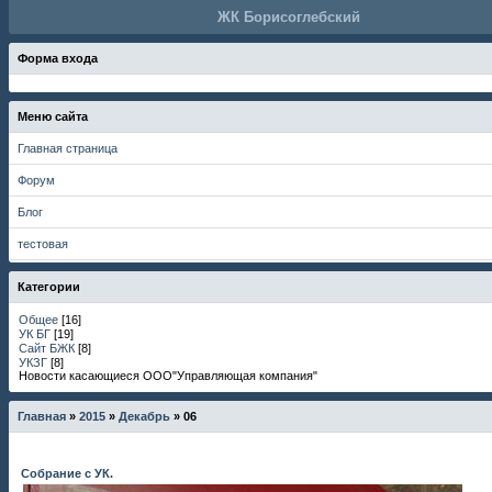
ЖК Борисоглебский
Форма входа
Меню сайта
Главная страница
Форум
Блог
тестовая
Категории
Общее
[16]
УК БГ
[19]
Сайт БЖК
[8]
УКЗГ
[8]
Новости касающиеся ООО"Управляющая компания"
Главная
»
2015
»
Декабрь
»
06
Собрание с УК.