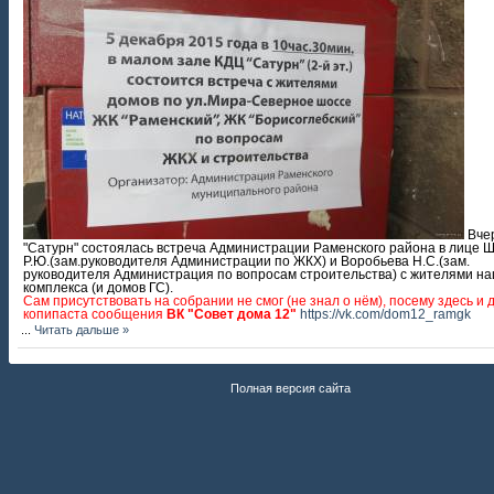
Вчер
"Сатурн" состоялась встреча Администрации Раменского района в лице
Р.Ю.(зам.руководителя Администрации по ЖКХ) и Воробьева Н.С.(зам.
руководителя Администрация по вопросам строительства) с жителями н
комплекса (и домов ГС).
Сам присутствовать на собрании не смог (не знал о нём), посему здесь и 
копипаста сообщения
ВК "Совет дома 12"
https://vk.com/dom12_ramgk
...
Читать дальше »
Полная версия сайта